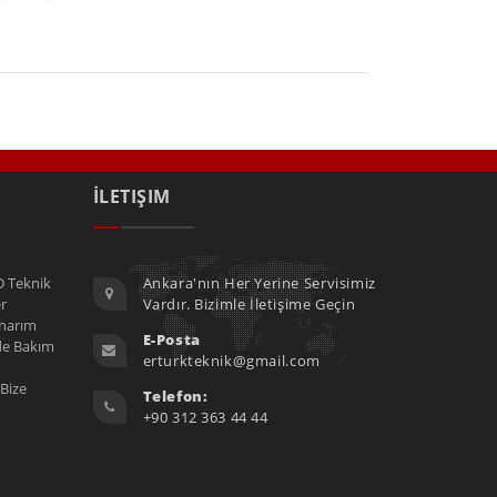
İLETIŞIM
D Teknik
Ankara'nın Her Yerine Servisimiz
er
Vardır. Bizimle İletişime Geçin
narım
E-Posta
nde Bakım
erturkteknik@gmail.com
Bize
Telefon:
+90 312 363 44 44