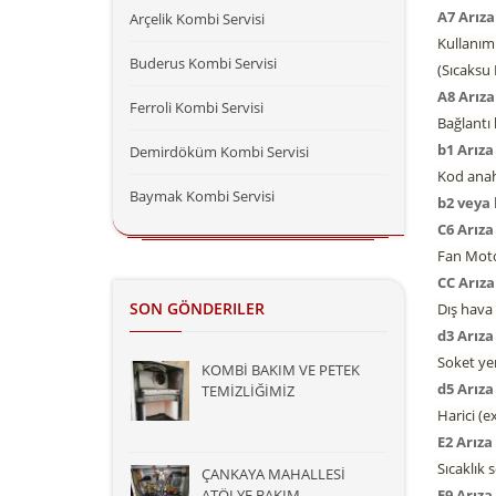
A7 Arıza
Arçelik Kombi Servisi
Kullanım
Buderus Kombi Servisi
(Sıcaksu 
A8 Arız
Ferroli Kombi Servisi
Bağlantı
b1 Arıza
Demirdöküm Kombi Servisi
Kod anaht
Baymak Kombi Servisi
b2 veya 
C6 Arız
Fan Motor
CC Arız
SON GÖNDERILER
Dış hava 
d3 Arıza
Soket yer
KOMBİ BAKIM VE PETEK
d5 Arıza
TEMİZLİĞİMİZ
Harici (e
E2 Arız
Sıcaklık 
ÇANKAYA MAHALLESİ
ATÖLYE BAKIM
E9 Arız