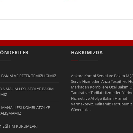
GÖNDERILER
HAKKIMIZDA
 BAKIM VE PETEK TEMİZLİĞİMİZ
Ankara Kombi Servisi ve Bakım MŞ
Servis Hizmetleri Arıza Tespiti ve H
Markadan Kombilere Özel Bakım O
YA MAHALLESİ ATÖLYE BAKIM
Tamirat ve Tadilat Hizmetleri Yeri
AMIZ
Hizmeti ve Atölye Bakım Hizmeti
Vermekteyiz. Kalitemiz Tecrübemiz 
I MAHALLESİ KOMBİ ATÖLYE
Güveniniz...
ÇALIŞMAMIZ
 EĞİTİM KURUMLARI