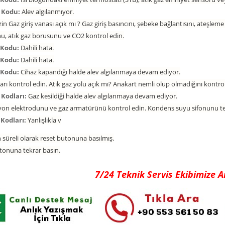
a Kodu:
Alev algılanmıyor.
n Gaz giriş vanası açık mı ? Gaz giriş basıncını, şebeke bağlantısını, ateşle
u, atık gaz borusunu ve CO2 kontrol edin.
a Kodu:
Dahili hata.
a Kodu:
Dahili hata.
a Kodu:
Cihaz kapandığı halde alev algılanmaya devam ediyor.
arı kontrol edin. Atık gaz yolu açık mı? Anakart nemli olup olmadığını kontrol
 Kodları:
Gaz kesildiği halde alev algılanmaya devam ediyor.
yon elektrodunu ve gaz armatürünü kontrol edin. Kondens suyu sifonunu te
 Kodları:
Yanlışlıkla v
 süreli olarak reset butonuna basılmış.
tonuna tekrar basın.
7/24 Teknik Servis Ekibimize 