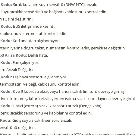
 Kodu:
Sıcak kullanım suyu sensörü (DHW-NTC) arızalı.
 suyu sıcaklık sensörünü ve bağlantı kablosunu kontrol edin.
NTC sini değiştirin.)
a Kodu:
BUS iletişiminde kesinti.
 kablosunu ve termostatı kontrol edin.
 Kodu:
Kod anahtarı algılanmıyor.
arını yerine doğru takın, numarasını kontrol edin, gerekirse değiştirin.
b3 Arıza Kodu:
Dahili hata.
a Kodu:
Fan çalışmıyor.
u Arızalı Değiştirin.
a Kodu:
Dış hava sensörü algılanmıyor.
termostatını ve bağl. kablosunu kontrol edin.
 Kodu:
8 ve 9 köprüsü eksik veya harici sıcaklık limitörü devreye girmiş.
ine oturmamış, köprü eksik, yerden ısıtma sıcaklık sınırlayıcısı devreye girmi
 Kodu:
Harici (extern) sıcaklık sensörü arızalı (Denge kabı).
xtern) sıcaklık sensörünü ve kablolarını kontrol edin.
a Kodu:
Gidiş suyu sıcaklık sensörü arızalı.
sensörünü değiştirin.
a Kodu:
Isı bloğundaki emniyet termostatı (STB), atık gaz emniyet sensörü ve