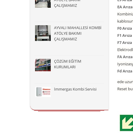
ÇALIŞMAMIZ
EA Arız
Kombinizi
kablosun
AYVALI MAHALLESİ KOMBİ
F0 Arız
ATÖLYE BAKIMI
F1 Arız
ÇALIŞMAMIZ
F7 Arız
Elektrodl
FA Arıza
ÇÖZÜM EĞİTİM
Iyonizas
KURUMLARI
Fd Arıza
ede uzun
Reset bu
İmmergas Kombi Servisi