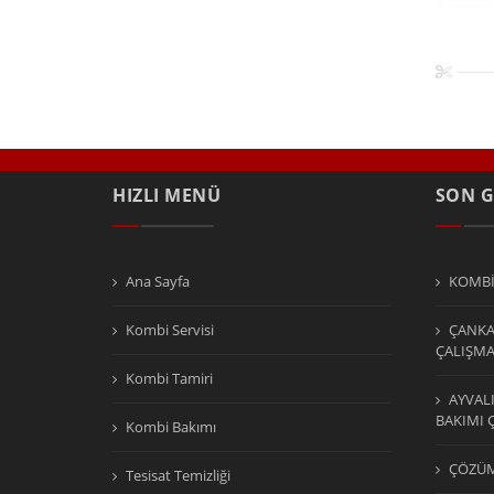
HIZLI MENÜ
SON 
Ana Sayfa
KOMBİ
Kombi Servisi
ÇANKA
ÇALIŞM
Kombi Tamiri
AYVAL
BAKIMI 
Kombi Bakımı
ÇÖZÜM
Tesisat Temizliği