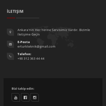
İLETIŞIM
Ankara'nın Her Yerine Servisimiz Vardır. Bizimle
İletişime Geçin
E-Posta
erturkteknik@gmail.com
Telefon:
+90 312 363 44 44
Bizi takip edin:
youtube
facebook
İnstagram